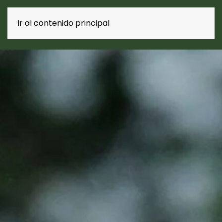
Casa rural
Ir al contenido principal
El Callejón de la Gata