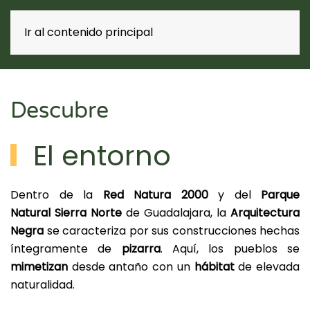
Casa rural
Ir al contenido principal
El Callejón de la Gata
Descubre
El entorno
Dentro de la
Red
Natura
2000
y del
Parque
Natural
Sierra Norte
de Guadalajara, la
Arquitectura
Negra
se caracteriza por sus construcciones hechas
íntegramente de
pizarra
. Aquí, los pueblos se
mimetizan
desde antaño con un
hábitat
de elevada
naturalidad.